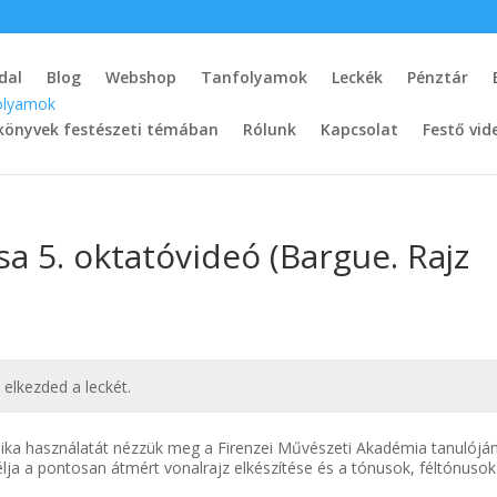
dal
Blog
Webshop
Tanfolyamok
Leckék
Pénztár
könyvek festészeti témában
Rólunk
Kapcsolat
Festő vid
a 5. oktatóvideó (Bargue. Rajz
t elkezded a leckét.
ka használatát nézzük meg a Firenzei Művészeti Akadémia tanulójá
ja a pontosan átmért vonalrajz elkészítése és a tónusok, féltónusok