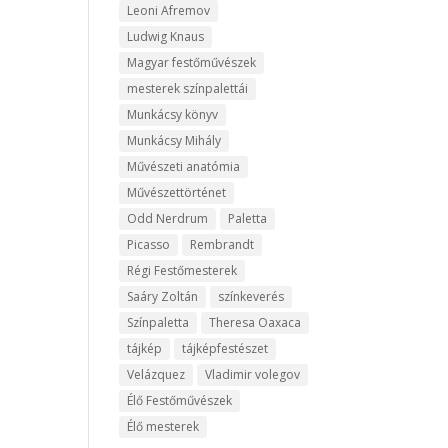
Leoni Afremov
Ludwig Knaus
Magyar festőművészek
mesterek színpalettái
Munkácsy könyv
Munkácsy Mihály
Művészeti anatómia
Művészettörténet
Odd Nerdrum
Paletta
Picasso
Rembrandt
Régi Festőmesterek
Saáry Zoltán
színkeverés
Színpaletta
Theresa Oaxaca
tájkép
tájképfestészet
Velázquez
Vladimir volegov
Élő Festőművészek
Élő mesterek