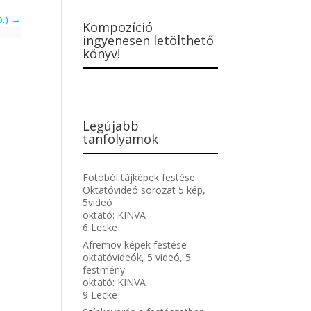
o.)
Kompozíció
ingyenesen letölthető
könyv!
Legújabb
tanfolyamok
Fotóból tájképek festése
Oktatóvideó sorozat 5 kép,
5videó
oktató:
KINVA
6 Lecke
Afremov képek festése
oktatóvideók, 5 videó, 5
festmény
oktató:
KINVA
9 Lecke