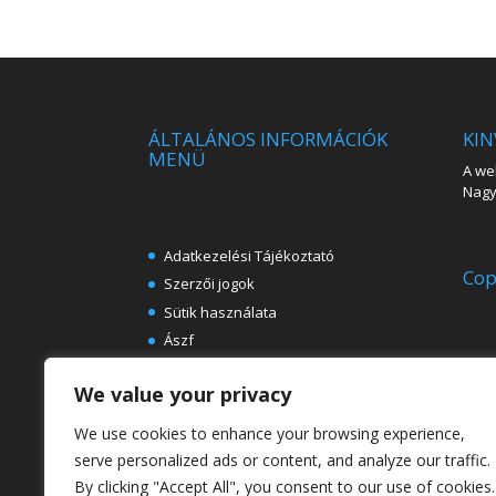
ÁLTALÁNOS INFORMÁCIÓK
KIN
MENÜ
A web
Nagy 
Adatkezelési Tájékoztató
Cop
Szerzői jogok
Sütik használata
Ászf
Impresszum
We value your privacy
Ingyenes e-könyvek festészeti
témában
We use cookies to enhance your browsing experience,
Rólunk
serve personalized ads or content, and analyze our traffic.
By clicking "Accept All", you consent to our use of cookies.