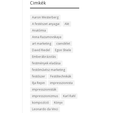
Cimkék
Aaron Westerberg
A festészet anyagai
Akt
Anatómia
Anna Razumovskaya
art marketing
csendélet
David Riedel
Egon Shiele
Emberábrázolás
festmények eladása
festőművész marketing
festőszer
Festőtechnikák
Ilja Repin
impresszionista
impresszionisták
impresszionizmus
Karl Rahl
kompozíció
Könyv
Leonardo da Vinci