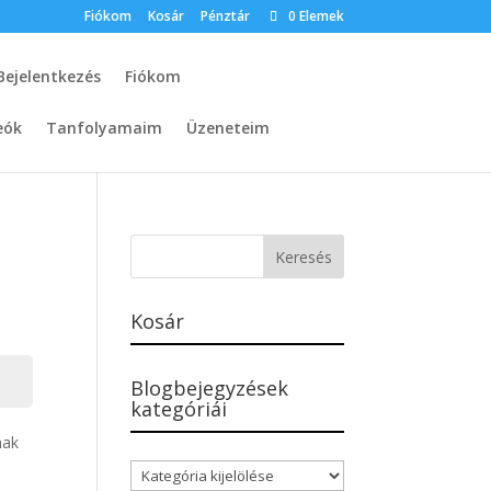
Fiókom
Kosár
Pénztár
0 Elemek
Bejelentkezés
Fiókom
eók
Tanfolyamaim
Üzeneteim
Kosár
Blogbejegyzések
kategóriái
nak
Blogbejegyzések
kategóriái