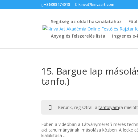
+36308474018
kinva@kinvaart.com
Segítség az oldal használatához
Főol
Anyag és felszerelés lista
Ingyenes e-
15. Bargue lap másolás
tanfo.)
Kérünk, regisztrálj a
tanfolyam
ra mielőt
Ebben a videóban a Látványméretű mérés techni
akt tanulmányának másolása közben. A lecke cél
kialakítása …