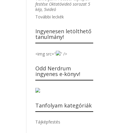
festése Oktatóvideó sorozat 5
kép, 5videó
További leckék
Ingyenesen letölthető
tanulmány!
<img src="
” />
Odd Nerdrum
ingyenes e-könyv!
Tanfolyam kategóriák
Tájképfestés