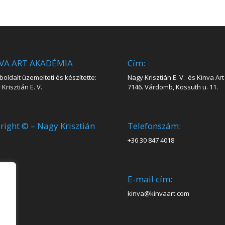
VA ART AKADÉMIA
Cím:
oldalt üzemelteti és készítette:
Nagy Krisztián E. V. és Kinva Art 
Krisztián E. V.
7146. Várdomb, Kossuth u. 11.
right © – Nagy Krisztián
Telefonszám:
+36 30 847 4018
E-mail cím:
kinva@kinvaart.com