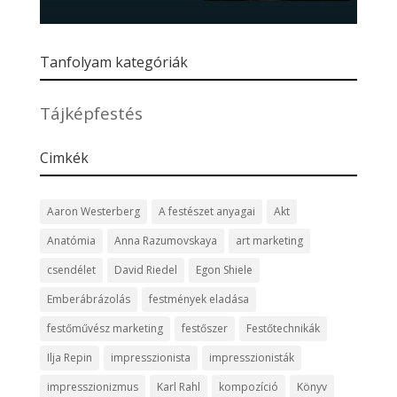
Tanfolyam kategóriák
Tájképfestés
Cimkék
Aaron Westerberg
A festészet anyagai
Akt
Anatómia
Anna Razumovskaya
art marketing
csendélet
David Riedel
Egon Shiele
Emberábrázolás
festmények eladása
festőművész marketing
festőszer
Festőtechnikák
Ilja Repin
impresszionista
impresszionisták
impresszionizmus
Karl Rahl
kompozíció
Könyv