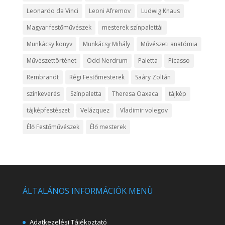
Leonardo da Vinci
Leoni Afremov
Ludwig Knaus
Magyar festőművészek
mesterek színpalettái
Munkácsy könyv
Munkácsy Mihály
Művészeti anatómia
Művészettörténet
Odd Nerdrum
Paletta
Picasso
Rembrandt
Régi Festőmesterek
Saáry Zoltán
színkeverés
Színpaletta
Theresa Oaxaca
tájkép
tájképfestészet
Velázquez
Vladimir volegov
Élő Festőművészek
Élő mesterek
ÁLTALÁNOS INFORMÁCIÓK MENÜ
Adatkezelési Tájékoztató