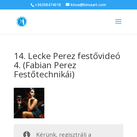
+36308474018
kinva@kinvaart.com
14. Lecke Perez festővideó
4. (Fabian Perez
Festőtechnikái)
Kérünk, regisztrálj a