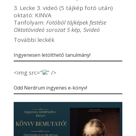
3. Lecke 3. videó (5 tájkép fotó után)
oktató:
KINVA
Tanfolyam:
Fotóból tájképek festése
Oktatóvideó sorozat 5 kép, 5videó
További leckék
Ingyenesen letölthető tanulmány!
<img src="
” />
Odd Nerdrum ingyenes e-könyv!