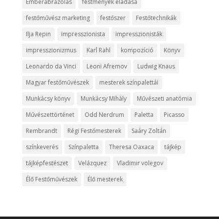
Emberábrázolás
festmények eladása
festőművész marketing
festőszer
Festőtechnikák
Ilja Repin
impresszionista
impresszionisták
impresszionizmus
Karl Rahl
kompozíció
Könyv
Leonardo da Vinci
Leoni Afremov
Ludwig Knaus
Magyar festőművészek
mesterek színpalettái
Munkácsy könyv
Munkácsy Mihály
Művészeti anatómia
Művészettörténet
Odd Nerdrum
Paletta
Picasso
Rembrandt
Régi Festőmesterek
Saáry Zoltán
színkeverés
Színpaletta
Theresa Oaxaca
tájkép
tájképfestészet
Velázquez
Vladimir volegov
Élő Festőművészek
Élő mesterek