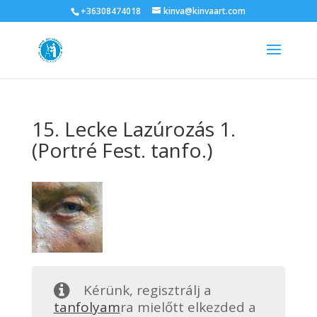
+36308474018
kinva@kinvaart.com
15. Lecke Lazúrozás 1.
(Portré Fest. tanfo.)
Kérünk, regisztrálj a
tanfolyam
ra mielőtt elkezded a