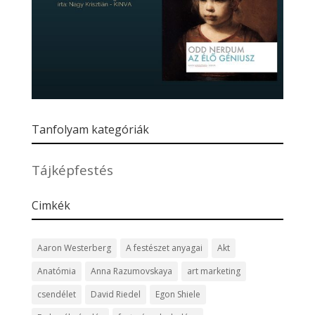
Tanfolyam kategóriák
Tájképfestés
Cimkék
Aaron Westerberg
A festészet anyagai
Akt
Anatómia
Anna Razumovskaya
art marketing
csendélet
David Riedel
Egon Shiele