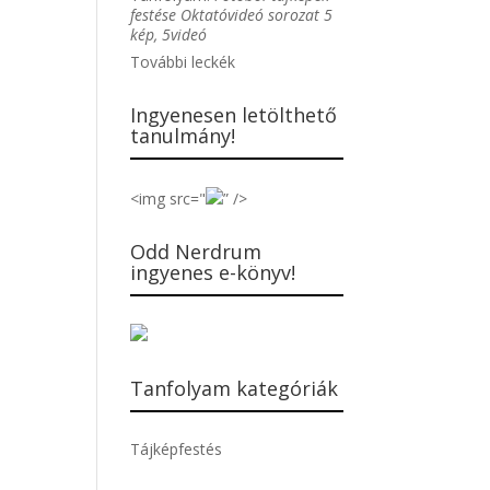
festése Oktatóvideó sorozat 5
kép, 5videó
További leckék
Ingyenesen letölthető
tanulmány!
<img src="
” />
Odd Nerdrum
ingyenes e-könyv!
Tanfolyam kategóriák
Tájképfestés