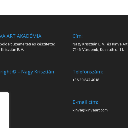
VA ART AKADÉMIA
Cím:
oldalt üzemelteti és készítette:
Nagy Krisztián E. V. és Kinva Art 
Krisztián E. V.
7146. Várdomb, Kossuth u. 11.
right © – Nagy Krisztián
Telefonszám:
+36 30 847 4018
E-mail cím:
kinva@kinvaart.com