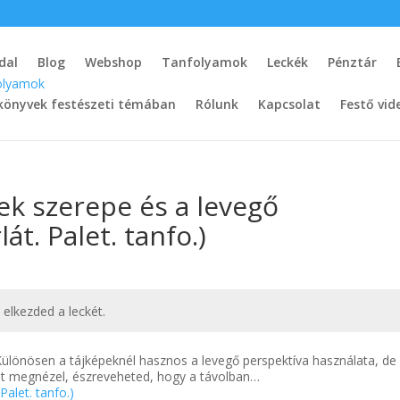
dal
Blog
Webshop
Tanfolyamok
Leckék
Pénztár
könyvek festészeti témában
Rólunk
Kapcsolat
Festő vid
ek szerepe és a levegő
át. Palet. tanfo.)
t elkezded a leckét.
 Különösen a tájképeknél hasznos a levegő perspektíva használata, de
jat megnézel, észreveheted, hogy a távolban…
Palet. tanfo.)