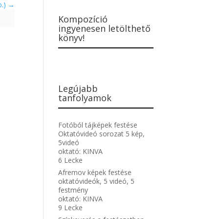
o.)
Kompozíció
ingyenesen letölthető
könyv!
Legújabb
tanfolyamok
Fotóból tájképek festése
Oktatóvideó sorozat 5 kép,
5videó
oktató:
KINVA
6 Lecke
Afremov képek festése
oktatóvideók, 5 videó, 5
festmény
oktató:
KINVA
9 Lecke