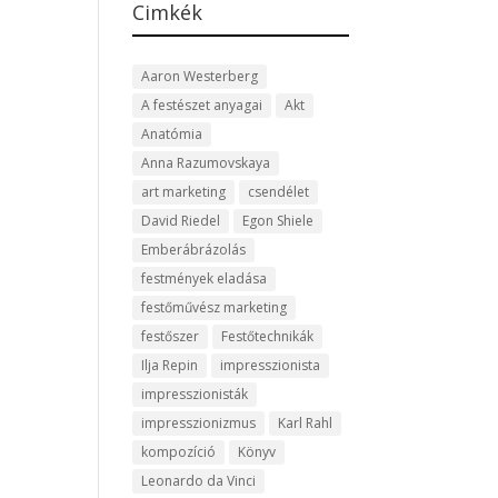
Cimkék
Aaron Westerberg
A festészet anyagai
Akt
Anatómia
Anna Razumovskaya
art marketing
csendélet
David Riedel
Egon Shiele
Emberábrázolás
festmények eladása
festőművész marketing
festőszer
Festőtechnikák
Ilja Repin
impresszionista
impresszionisták
impresszionizmus
Karl Rahl
kompozíció
Könyv
Leonardo da Vinci