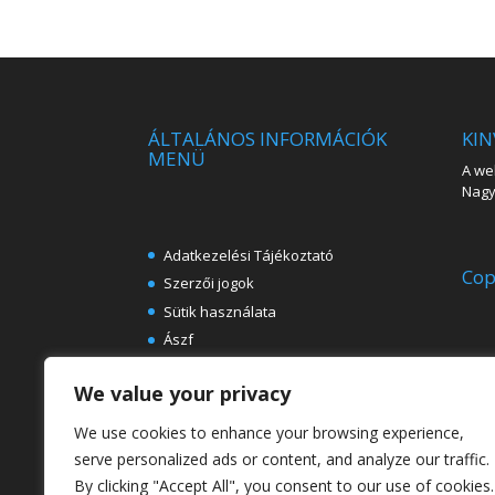
ÁLTALÁNOS INFORMÁCIÓK
KIN
MENÜ
A web
Nagy 
Adatkezelési Tájékoztató
Cop
Szerzői jogok
Sütik használata
Ászf
Impresszum
We value your privacy
Ingyenes e-könyvek festészeti
témában
We use cookies to enhance your browsing experience,
Rólunk
serve personalized ads or content, and analyze our traffic.
By clicking "Accept All", you consent to our use of cookies.