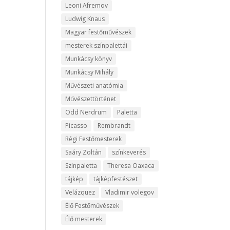
Leoni Afremov
Ludwig Knaus
Magyar festőművészek
mesterek színpalettái
Munkácsy könyv
Munkácsy Mihály
Művészeti anatómia
Művészettörténet
Odd Nerdrum
Paletta
Picasso
Rembrandt
Régi Festőmesterek
Saáry Zoltán
színkeverés
Színpaletta
Theresa Oaxaca
tájkép
tájképfestészet
Velázquez
Vladimir volegov
Élő Festőművészek
Élő mesterek