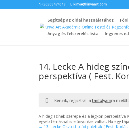
+36308474018
kinva@kinvaart.com
Segítség az oldal használatához
Főol
Anyag és felszerelés lista
Ingyenes e-
14. Lecke A hideg szín
perspektíva ( Fest. Korl
Kérünk, regisztrálj a
tanfolyam
ra mielőt
A hideg színek szerepe és a légköri perspektíva
egyéb témáknál is előnyünkre válhat. Ha egy tá
13. Lecke Osztott triád paletták ( Fest. Korlát. 