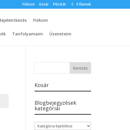
Fiókom
Kosár
Pénztár
0 Elemek
Bejelentkezés
Fiókom
eók
Tanfolyamaim
Üzeneteim
Kosár
Blogbejegyzések
kategóriái
Blogbejegyzések
kategóriái