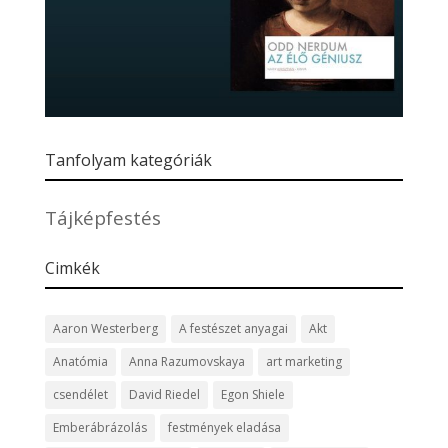
Tanfolyam kategóriák
Tájképfestés
Cimkék
Aaron Westerberg
A festészet anyagai
Akt
Anatómia
Anna Razumovskaya
art marketing
csendélet
David Riedel
Egon Shiele
Emberábrázolás
festmények eladása