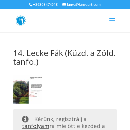
+36308474018
kinva@kinvaart.com
14. Lecke Fák (Küzd. a Zöld.
tanfo.)
Kérünk, regisztrálj a
tanfolyam
ra mielőtt elkezded a