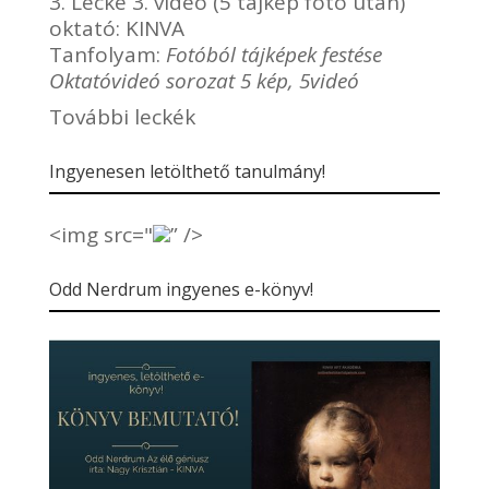
3. Lecke 3. videó (5 tájkép fotó után)
oktató:
KINVA
Tanfolyam:
Fotóból tájképek festése
Oktatóvideó sorozat 5 kép, 5videó
További leckék
Ingyenesen letölthető tanulmány!
<img src="
” />
Odd Nerdrum ingyenes e-könyv!