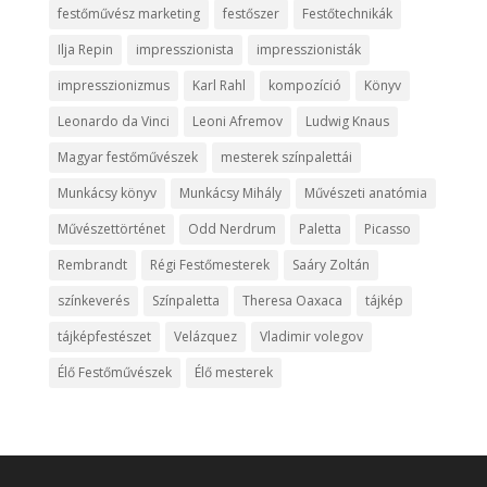
festőművész marketing
festőszer
Festőtechnikák
Ilja Repin
impresszionista
impresszionisták
impresszionizmus
Karl Rahl
kompozíció
Könyv
Leonardo da Vinci
Leoni Afremov
Ludwig Knaus
Magyar festőművészek
mesterek színpalettái
Munkácsy könyv
Munkácsy Mihály
Művészeti anatómia
Művészettörténet
Odd Nerdrum
Paletta
Picasso
Rembrandt
Régi Festőmesterek
Saáry Zoltán
színkeverés
Színpaletta
Theresa Oaxaca
tájkép
tájképfestészet
Velázquez
Vladimir volegov
Élő Festőművészek
Élő mesterek