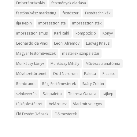
Emberábrázolás
festmények eladása
festőművész marketing
festőszer
Festőtechnikák
Ilja Repin
impresszionista
impresszionisták
impresszionizmus
Karl Rahl
kompozíció
Könyv
Leonardo da Vinci
Leoni Afremov
Ludwig Knaus
Magyar festőművészek
mesterek színpalettái
Munkácsy könyv
Munkácsy Mihály
Művészeti anatómia
Művészettörténet
Odd Nerdrum
Paletta
Picasso
Rembrandt
Régi Festőmesterek
Saáry Zoltán
színkeverés
Színpaletta
Theresa Oaxaca
tájkép
tájképfestészet
Velázquez
Vladimir volegov
Élő Festőművészek
Élő mesterek