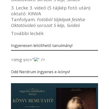
3. Lecke 3. videó (5 tájkép fotó után)
oktató:
KINVA
Tanfolyam:
Fotóból tájképek festése
Oktatóvideó sorozat 5 kép, 5videó
További leckék
Ingyenesen letölthető tanulmány!
<img src="
” />
Odd Nerdrum ingyenes e-könyv!