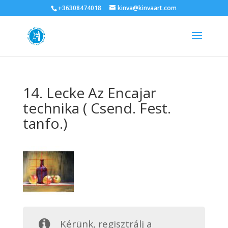
+36308474018
kinva@kinvaart.com
14. Lecke Az Encajar
technika ( Csend. Fest.
tanfo.)
Kérünk, regisztrálj a