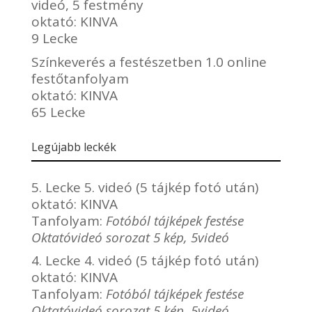
videó, 5 festmény
oktató:
KINVA
9 Lecke
Színkeverés a festészetben 1.0 online
festőtanfolyam
oktató:
KINVA
65 Lecke
Legújabb leckék
5. Lecke 5. videó (5 tájkép fotó után)
oktató:
KINVA
Tanfolyam:
Fotóból tájképek festése
Oktatóvideó sorozat 5 kép, 5videó
4. Lecke 4. videó (5 tájkép fotó után)
oktató:
KINVA
Tanfolyam:
Fotóból tájképek festése
Oktatóvideó sorozat 5 kép, 5videó