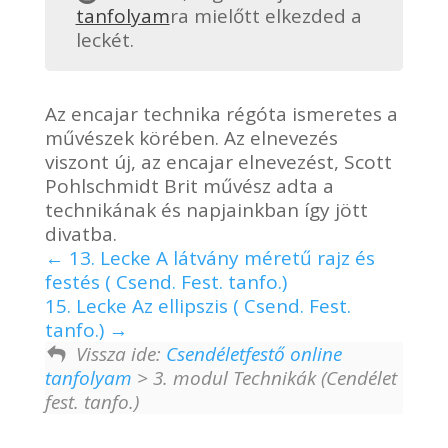
tanfolyam
ra mielőtt elkezded a
leckét.
Az encajar technika régóta ismeretes a
művészek körében. Az elnevezés
viszont új, az encajar elnevezést, Scott
Pohlschmidt Brit művész adta a
technikának és napjainkban így jött
divatba.
13. Lecke A látvány méretű rajz és
festés ( Csend. Fest. tanfo.)
15. Lecke Az ellipszis ( Csend. Fest.
tanfo.)
Vissza ide:
Csendéletfestő online
tanfolyam
> 3. modul Technikák (Cendélet
fest. tanfo.)