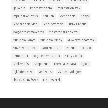
festőművész marketing
festőszer
Festőtechnikák
Ilja Repin
impresszionista
impresszionisták
impresszionizmus
Karl Rahl
kompozíció
Könyv
Leonardo da Vinci
Leoni Afremov
Ludwig Knaus
Magyar festőművészek
mesterek színpalettái
Munkácsy könyv
Munkácsy Mihály
Művészeti anatómia
Művészettörténet
Odd Nerdrum
Paletta
Picasso
Rembrandt
Régi Festőmesterek
Saáry Zoltán
színkeverés
Színpaletta
Theresa Oaxaca
tájkép
tájképfestészet
Velázquez
Vladimir volegov
Élő Festőművészek
Élő mesterek