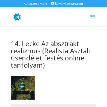
+36308474018
kinva@kinvaart.com
14. Lecke Az absztrakt
realizmus (Realista Asztali
Csendélet festés online
tanfolyam)