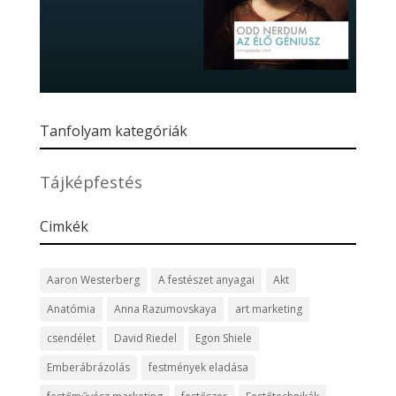
Tanfolyam kategóriák
Tájképfestés
Cimkék
Aaron Westerberg
A festészet anyagai
Akt
Anatómia
Anna Razumovskaya
art marketing
csendélet
David Riedel
Egon Shiele
Emberábrázolás
festmények eladása