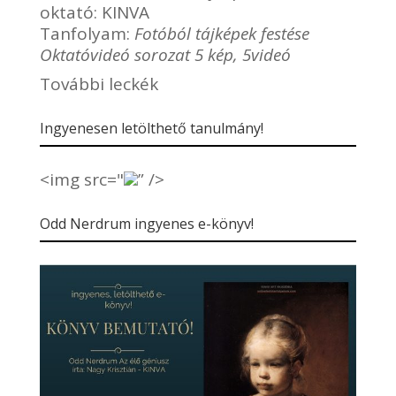
oktató:
KINVA
Tanfolyam:
Fotóból tájképek festése
Oktatóvideó sorozat 5 kép, 5videó
További leckék
Ingyenesen letölthető tanulmány!
<img src="
” />
Odd Nerdrum ingyenes e-könyv!