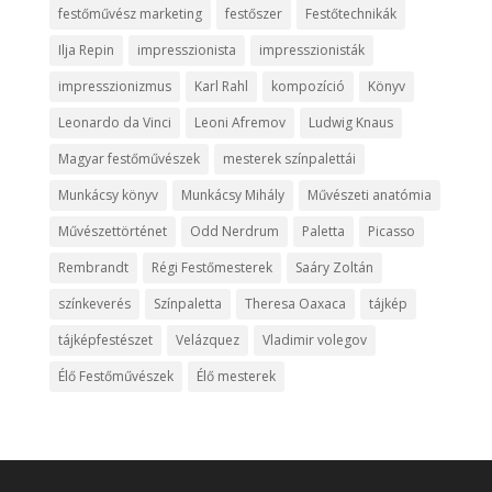
festőművész marketing
festőszer
Festőtechnikák
Ilja Repin
impresszionista
impresszionisták
impresszionizmus
Karl Rahl
kompozíció
Könyv
Leonardo da Vinci
Leoni Afremov
Ludwig Knaus
Magyar festőművészek
mesterek színpalettái
Munkácsy könyv
Munkácsy Mihály
Művészeti anatómia
Művészettörténet
Odd Nerdrum
Paletta
Picasso
Rembrandt
Régi Festőmesterek
Saáry Zoltán
színkeverés
Színpaletta
Theresa Oaxaca
tájkép
tájképfestészet
Velázquez
Vladimir volegov
Élő Festőművészek
Élő mesterek