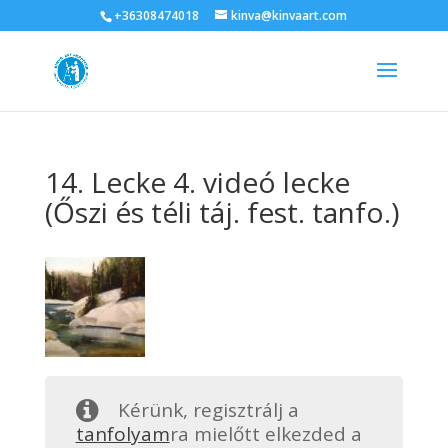
+36308474018
kinva@kinvaart.com
14. Lecke 4. videó lecke
(Őszi és téli táj. fest. tanfo.)
Kérünk, regisztrálj a
tanfolyam
ra mielőtt elkezded a