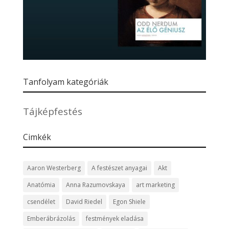
Tanfolyam kategóriák
Tájképfestés
Cimkék
Aaron Westerberg
A festészet anyagai
Akt
Anatómia
Anna Razumovskaya
art marketing
csendélet
David Riedel
Egon Shiele
Emberábrázolás
festmények eladása