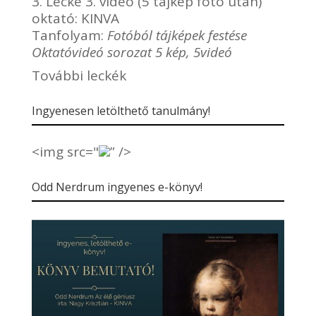
3. Lecke 3. videó (5 tájkép fotó után)
oktató:
KINVA
Tanfolyam:
Fotóból tájképek festése
Oktatóvideó sorozat 5 kép, 5videó
További leckék
Ingyenesen letölthető tanulmány!
<img src="
” />
Odd Nerdrum ingyenes e-könyv!