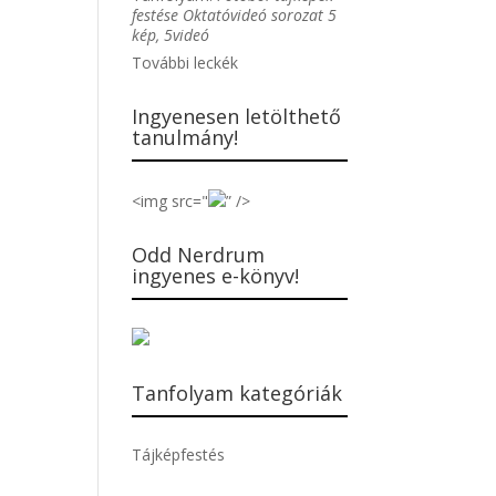
festése Oktatóvideó sorozat 5
kép, 5videó
További leckék
Ingyenesen letölthető
tanulmány!
<img src="
” />
Odd Nerdrum
ingyenes e-könyv!
Tanfolyam kategóriák
Tájképfestés