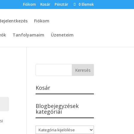
Fiókom
Kosár
Pénztár
0 Elemek
Bejelentkezés
Fiókom
eók
Tanfolyamaim
Üzeneteim
Kosár
Blogbejegyzések
kategóriái
si
Blogbejegyzések
kategóriái