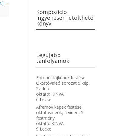
o.)
Kompozíció
ingyenesen letölthető
könyv!
Legújabb
tanfolyamok
Fotóból tájképek festése
Oktatóvideó sorozat 5 kép,
5videó
oktató:
KINVA
6 Lecke
Afremov képek festése
oktatóvideók, 5 videó, 5
festmény
oktató:
KINVA
9 Lecke