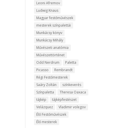
Leoni Afremov
Ludwig Knaus
Magyar festőművészek
mesterek színpalettái
Munkácsy könyv
Munkácsy Mihály
Művészeti anatómia
Művészettörténet
Odd Nerdrum
Paletta
Picasso
Rembrandt
Régi Festőmesterek
Saáry Zoltán
színkeverés
Színpaletta
Theresa Oaxaca
tájkép
tájképfestészet
Velázquez
Vladimir volegov
Élő Festőművészek
Élő mesterek