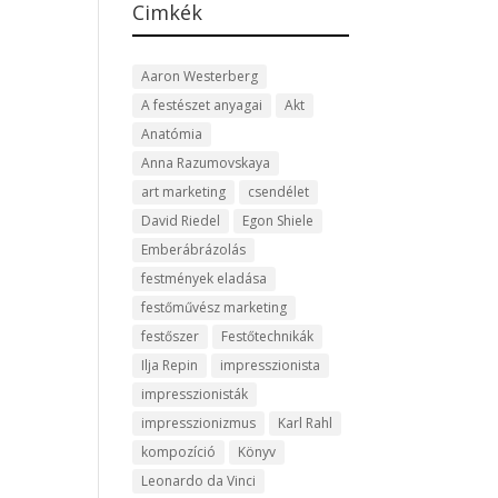
Cimkék
Aaron Westerberg
A festészet anyagai
Akt
Anatómia
Anna Razumovskaya
art marketing
csendélet
David Riedel
Egon Shiele
Emberábrázolás
festmények eladása
festőművész marketing
festőszer
Festőtechnikák
Ilja Repin
impresszionista
impresszionisták
impresszionizmus
Karl Rahl
kompozíció
Könyv
Leonardo da Vinci