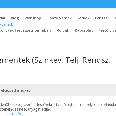
dal
Blog
Webshop
Tanfolyamok
Leckék
Pénztár
könyvek festészeti témában
Rólunk
Kapcsolat
Festő vid
gmentek (Színkev. Telj. Rendsz.
t elkezded a leckét.
tlenül szükségszerű a festékekről is szót ejtenünk, melyeknek kiindulá
stékeink színezőanyagát adják.
rendsz. tanfo.)