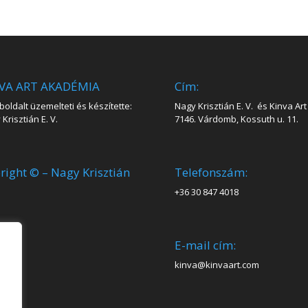
VA ART AKADÉMIA
Cím:
oldalt üzemelteti és készítette:
Nagy Krisztián E. V. és Kinva Art 
Krisztián E. V.
7146. Várdomb, Kossuth u. 11.
right © – Nagy Krisztián
Telefonszám:
+36 30 847 4018
E-mail cím:
kinva@kinvaart.com