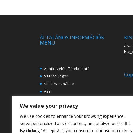
ÁLTALÁNOS INFORMÁCIÓK
KIN
MENÜ
A web
Nagy 
Adatkezelési Tájékoztató
Cop
Szerzői jogok
Sütik használata
Ászf
Impresszum
We value your privacy
Ingyenes e-könyvek festészeti
témában
We use cookies to enhance your browsing experience,
Rólunk
serve personalized ads or content, and analyze our traffic.
By clicking "Accept All", you consent to our use of cookies.