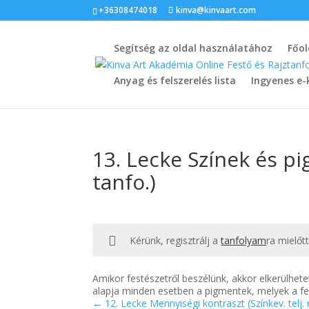
+36308474018
kinva@kinvaart.com
Segítség az oldal használatához
Főol
Anyag és felszerelés lista
Ingyenes e-
13. Lecke Színek és pi
tanfo.)
Kérünk, regisztrálj a
tanfolyam
ra mielőt
Amikor festészetről beszélünk, akkor elkerülhete
alapja minden esetben a pigmentek, melyek a fe
12. Lecke Mennyiségi kontraszt (Színkev. telj. 