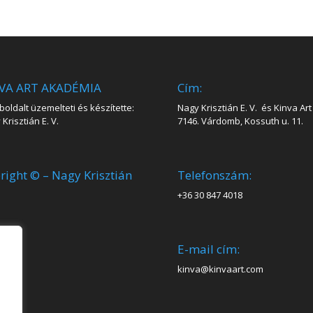
VA ART AKADÉMIA
Cím:
oldalt üzemelteti és készítette:
Nagy Krisztián E. V. és Kinva Art 
Krisztián E. V.
7146. Várdomb, Kossuth u. 11.
right © – Nagy Krisztián
Telefonszám:
+36 30 847 4018
E-mail cím:
kinva@kinvaart.com