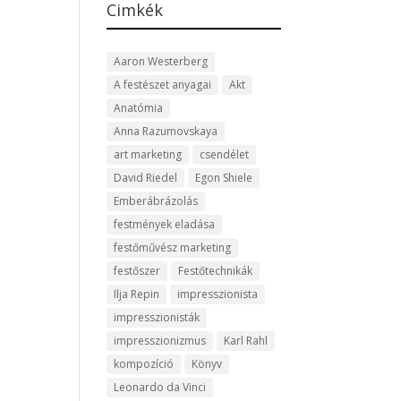
Cimkék
Aaron Westerberg
A festészet anyagai
Akt
Anatómia
Anna Razumovskaya
art marketing
csendélet
David Riedel
Egon Shiele
Emberábrázolás
festmények eladása
festőművész marketing
festőszer
Festőtechnikák
Ilja Repin
impresszionista
impresszionisták
impresszionizmus
Karl Rahl
kompozíció
Könyv
Leonardo da Vinci