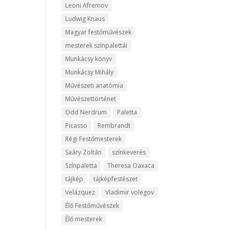
Leoni Afremov
Ludwig Knaus
Magyar festőművészek
mesterek színpalettái
Munkácsy könyv
Munkácsy Mihály
Művészeti anatómia
Művészettörténet
Odd Nerdrum
Paletta
Picasso
Rembrandt
Régi Festőmesterek
Saáry Zoltán
színkeverés
Színpaletta
Theresa Oaxaca
tájkép
tájképfestészet
Velázquez
Vladimir volegov
Élő Festőművészek
Élő mesterek