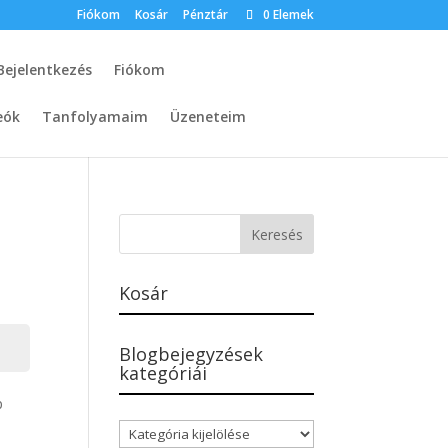
Fiókom
Kosár
Pénztár
0 Elemek
Bejelentkezés
Fiókom
eók
Tanfolyamaim
Üzeneteim
Kosár
Blogbejegyzések
kategóriái
p
Blogbejegyzések
kategóriái