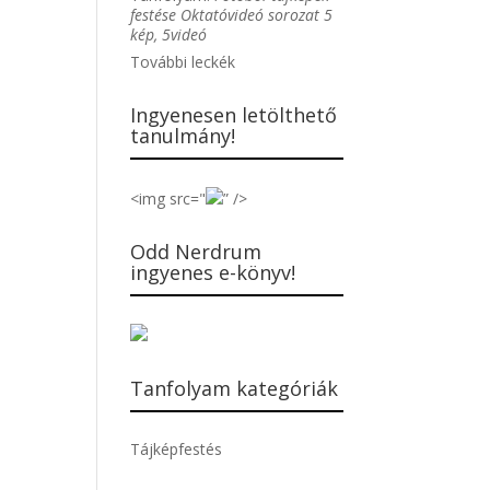
festése Oktatóvideó sorozat 5
kép, 5videó
További leckék
Ingyenesen letölthető
tanulmány!
<img src="
” />
Odd Nerdrum
ingyenes e-könyv!
Tanfolyam kategóriák
Tájképfestés