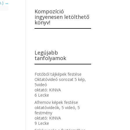
o.)
Kompozíció
ingyenesen letölthető
könyv!
Legújabb
tanfolyamok
Fotóból tájképek festése
Oktatóvideó sorozat 5 kép,
5videó
oktató:
KINVA
6 Lecke
Afremov képek festése
oktatóvideók, 5 videó, 5
festmény
oktató:
KINVA
9 Lecke