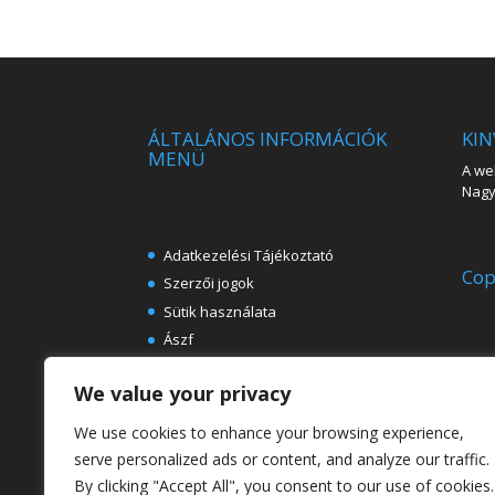
ÁLTALÁNOS INFORMÁCIÓK
KIN
MENÜ
A web
Nagy 
Adatkezelési Tájékoztató
Cop
Szerzői jogok
Sütik használata
Ászf
Impresszum
We value your privacy
Ingyenes e-könyvek festészeti
témában
We use cookies to enhance your browsing experience,
Rólunk
serve personalized ads or content, and analyze our traffic.
By clicking "Accept All", you consent to our use of cookies.