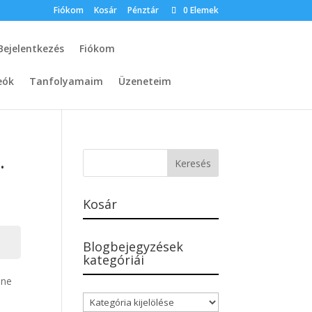
Fiókom
Kosár
Pénztár
0 Elemek
Bejelentkezés
Fiókom
eók
Tanfolyamaim
Üzeneteim
.
Kosár
Blogbejegyzések
kategóriái
ine
Blogbejegyzések
kategóriái