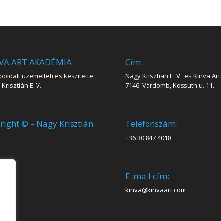
VA ART AKADÉMIA
Cím:
oldalt üzemelteti és készítette:
Nagy Krisztián E. V. és Kinva Art 
Krisztián E. V.
7146. Várdomb, Kossuth u. 11.
right © – Nagy Krisztián
Telefonszám:
+36 30 847 4018
E-mail cím:
kinva@kinvaart.com