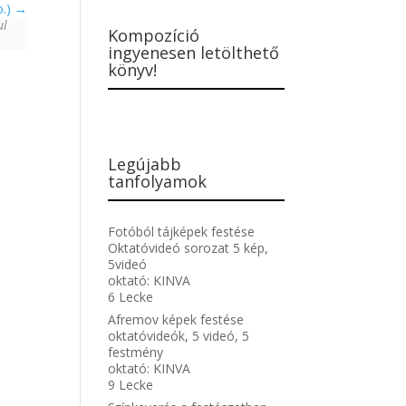
o.)
ul
Kompozíció
ingyenesen letölthető
könyv!
Legújabb
tanfolyamok
Fotóból tájképek festése
Oktatóvideó sorozat 5 kép,
5videó
oktató:
KINVA
6 Lecke
Afremov képek festése
oktatóvideók, 5 videó, 5
festmény
oktató:
KINVA
9 Lecke