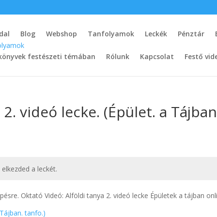
dal
Blog
Webshop
Tanfolyamok
Leckék
Pénztár
könyvek festészeti témában
Rólunk
Kapcsolat
Festő vid
 2. videó lecke. (Épület. a Tájban
t elkezded a leckét.
re. Oktató Videó: Alföldi tanya 2. videó lecke Épületek a tájban onl
 Tájban. tanfo.)