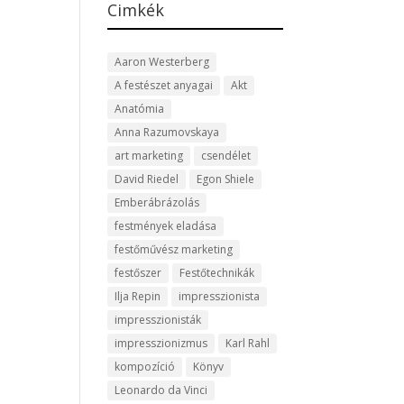
Cimkék
Aaron Westerberg
A festészet anyagai
Akt
Anatómia
Anna Razumovskaya
art marketing
csendélet
David Riedel
Egon Shiele
Emberábrázolás
festmények eladása
festőművész marketing
festőszer
Festőtechnikák
Ilja Repin
impresszionista
impresszionisták
impresszionizmus
Karl Rahl
kompozíció
Könyv
Leonardo da Vinci