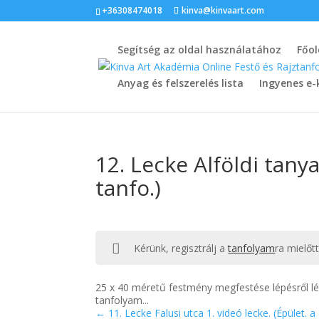
+36308474018
kinva@kinvaart.com
Segítség az oldal használatához
Főol
Anyag és felszerelés lista
Ingyenes e-
12. Lecke Alföldi tanya
tanfo.)
Kérünk, regisztrálj a
tanfolyam
ra mielőt
25 x 40 méretű festmény megfestése lépésről lépés
tanfolyam...
11. Lecke Falusi utca 1. videó lecke. (Épület. a