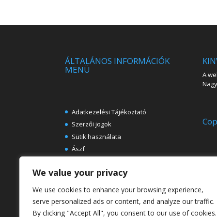
ÁLTALÁNOS INFORMÁCIÓK
KIN
MENÜ
A web
Nagy 
Adatkezelési Tájékoztató
Cop
Szerzői jogok
Sütik használata
Ászf
Impresszum
We value your privacy
Ingyenes e-könyvek festészeti
témában
We use cookies to enhance your browsing experience,
Rólunk
serve personalized ads or content, and analyze our traffic.
By clicking "Accept All", you consent to our use of cookies.