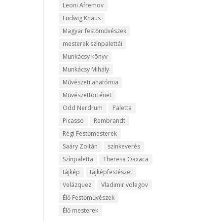
Leoni Afremov
Ludwig Knaus
Magyar festőművészek
mesterek színpalettái
Munkácsy könyv
Munkácsy Mihály
Művészeti anatómia
Művészettörténet
Odd Nerdrum
Paletta
Picasso
Rembrandt
Régi Festőmesterek
Saáry Zoltán
színkeverés
Színpaletta
Theresa Oaxaca
tájkép
tájképfestészet
Velázquez
Vladimir volegov
Élő Festőművészek
Élő mesterek