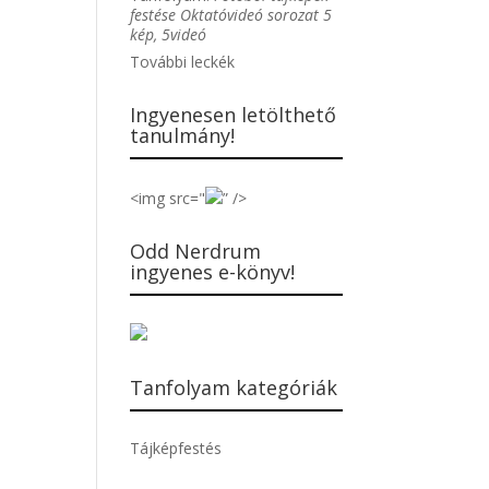
festése Oktatóvideó sorozat 5
kép, 5videó
További leckék
Ingyenesen letölthető
tanulmány!
<img src="
” />
Odd Nerdrum
ingyenes e-könyv!
Tanfolyam kategóriák
Tájképfestés