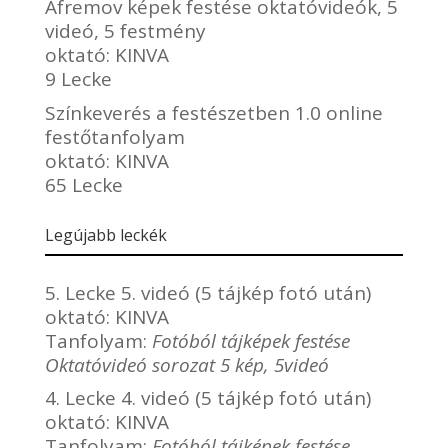
Afremov képek festése oktatóvideók, 5
videó, 5 festmény
oktató:
KINVA
9 Lecke
Színkeverés a festészetben 1.0 online
festőtanfolyam
oktató:
KINVA
65 Lecke
Legújabb leckék
5. Lecke 5. videó (5 tájkép fotó után)
oktató:
KINVA
Tanfolyam:
Fotóból tájképek festése
Oktatóvideó sorozat 5 kép, 5videó
4. Lecke 4. videó (5 tájkép fotó után)
oktató:
KINVA
Tanfolyam:
Fotóból tájképek festése