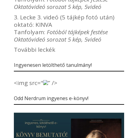
Oktatóvideó sorozat 5 kép, 5videó
3. Lecke 3. videó (5 tájkép fotó után)
oktató:
KINVA
Tanfolyam:
Fotóból tájképek festése
Oktatóvideó sorozat 5 kép, 5videó
További leckék
Ingyenesen letölthető tanulmány!
<img src="
” />
Odd Nerdrum ingyenes e-könyv!