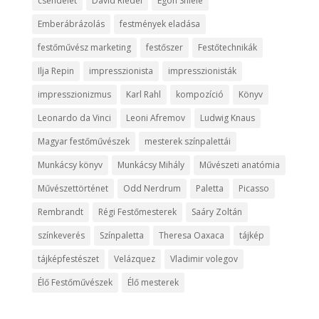
csendélet
David Riedel
Egon Shiele
Emberábrázolás
festmények eladása
festőművész marketing
festőszer
Festőtechnikák
Ilja Repin
impresszionista
impresszionisták
impresszionizmus
Karl Rahl
kompozíció
Könyv
Leonardo da Vinci
Leoni Afremov
Ludwig Knaus
Magyar festőművészek
mesterek színpalettái
Munkácsy könyv
Munkácsy Mihály
Művészeti anatómia
Művészettörténet
Odd Nerdrum
Paletta
Picasso
Rembrandt
Régi Festőmesterek
Saáry Zoltán
színkeverés
Színpaletta
Theresa Oaxaca
tájkép
tájképfestészet
Velázquez
Vladimir volegov
Élő Festőművészek
Élő mesterek