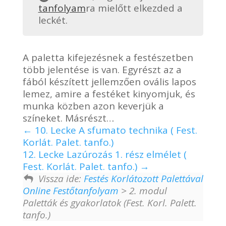
tanfolyam
ra mielőtt elkezded a
leckét.
A paletta kifejezésnek a festészetben
több jelentése is van. Egyrészt az a
fából készített jellemzően ovális lapos
lemez, amire a festéket kinyomjuk, és
munka közben azon keverjük a
színeket. Másrészt…
10. Lecke A sfumato technika ( Fest.
Korlát. Palet. tanfo.)
12. Lecke Lazúrozás 1. rész elmélet (
Fest. Korlát. Palet. tanfo.)
Vissza ide:
Festés Korlátozott Palettával
Online Festőtanfolyam
> 2. modul
Paletták és gyakorlatok (Fest. Korl. Palett.
tanfo.)