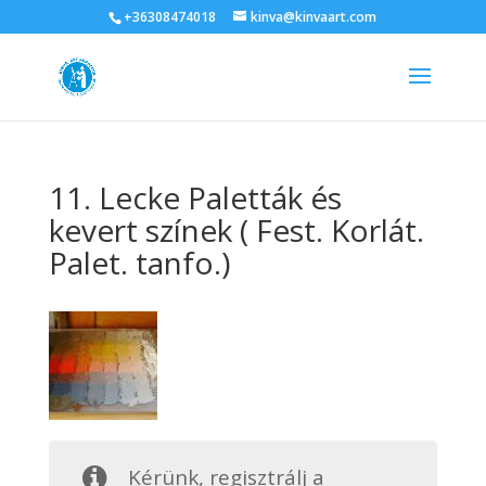
+36308474018
kinva@kinvaart.com
11. Lecke Paletták és
kevert színek ( Fest. Korlát.
Palet. tanfo.)
Kérünk, regisztrálj a