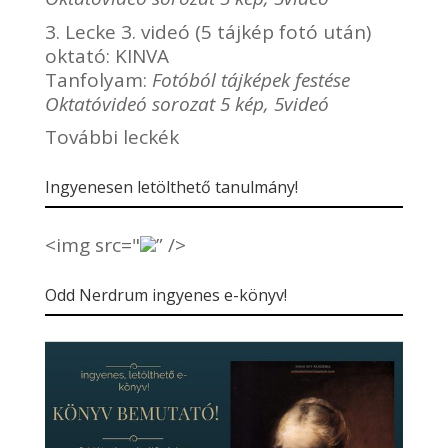
3. Lecke 3. videó (5 tájkép fotó után)
oktató:
KINVA
Tanfolyam:
Fotóból tájképek festése
Oktatóvideó sorozat 5 kép, 5videó
További leckék
Ingyenesen letölthető tanulmány!
<img src="
” />
Odd Nerdrum ingyenes e-könyv!