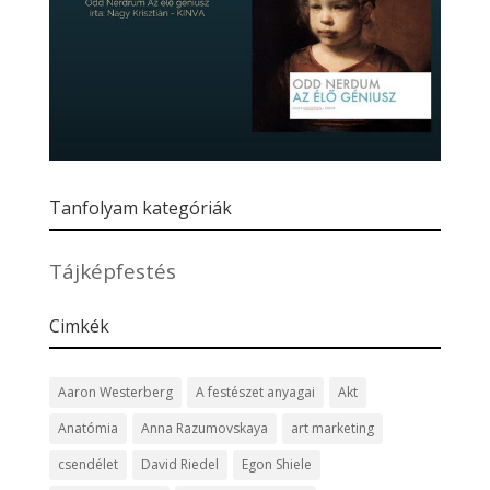
Tanfolyam kategóriák
Tájképfestés
Cimkék
Aaron Westerberg
A festészet anyagai
Akt
Anatómia
Anna Razumovskaya
art marketing
csendélet
David Riedel
Egon Shiele