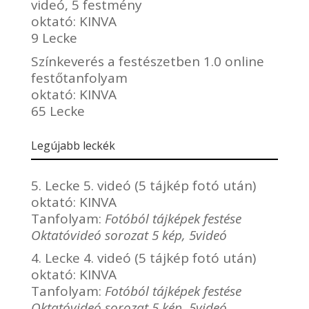
videó, 5 festmény
oktató:
KINVA
9 Lecke
Színkeverés a festészetben 1.0 online
festőtanfolyam
oktató:
KINVA
65 Lecke
Legújabb leckék
5. Lecke 5. videó (5 tájkép fotó után)
oktató:
KINVA
Tanfolyam:
Fotóból tájképek festése
Oktatóvideó sorozat 5 kép, 5videó
4. Lecke 4. videó (5 tájkép fotó után)
oktató:
KINVA
Tanfolyam:
Fotóból tájképek festése
Oktatóvideó sorozat 5 kép, 5videó