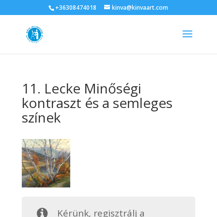
+36308474018
kinva@kinvaart.com
11. Lecke Minőségi
kontraszt és a semleges
színek
Kérünk, regisztrálj a