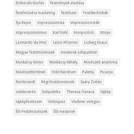
Emberábrázolás
festmények eladása
festőművész marketing
festőszer
Festőtechnikák
Ilja Repin
impresszionista
impresszionisták
impresszionizmus
Karl Rahl
kompozíció
Könyv
Leonardo da Vinci
Leoni Afremov
Ludwig Knaus
Magyar festőművészek
mesterek színpalettái
Munkácsy könyv
Munkácsy Mihály
Művészeti anatómia
Művészettörténet
Odd Nerdrum
Paletta
Picasso
Rembrandt
Régi Festőmesterek
Saáry Zoltán
színkeverés
Színpaletta
Theresa Oaxaca
tájkép
tájképfestészet
Velázquez
Vladimir volegov
Élő Festőművészek
Élő mesterek