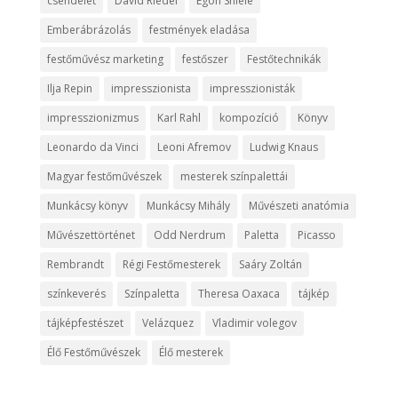
csendélet
David Riedel
Egon Shiele
Emberábrázolás
festmények eladása
festőművész marketing
festőszer
Festőtechnikák
Ilja Repin
impresszionista
impresszionisták
impresszionizmus
Karl Rahl
kompozíció
Könyv
Leonardo da Vinci
Leoni Afremov
Ludwig Knaus
Magyar festőművészek
mesterek színpalettái
Munkácsy könyv
Munkácsy Mihály
Művészeti anatómia
Művészettörténet
Odd Nerdrum
Paletta
Picasso
Rembrandt
Régi Festőmesterek
Saáry Zoltán
színkeverés
Színpaletta
Theresa Oaxaca
tájkép
tájképfestészet
Velázquez
Vladimir volegov
Élő Festőművészek
Élő mesterek