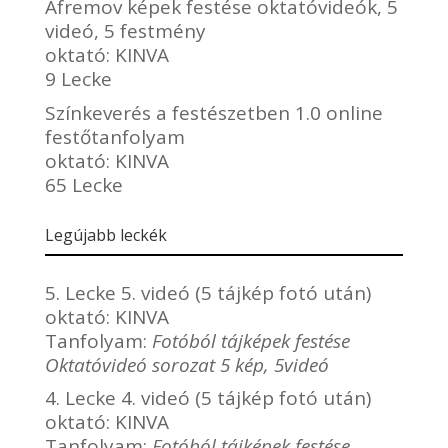
Afremov képek festése oktatóvideók, 5
videó, 5 festmény
oktató:
KINVA
9 Lecke
Színkeverés a festészetben 1.0 online
festőtanfolyam
oktató:
KINVA
65 Lecke
Legújabb leckék
5. Lecke 5. videó (5 tájkép fotó után)
oktató:
KINVA
Tanfolyam:
Fotóból tájképek festése
Oktatóvideó sorozat 5 kép, 5videó
4. Lecke 4. videó (5 tájkép fotó után)
oktató:
KINVA
Tanfolyam:
Fotóból tájképek festése