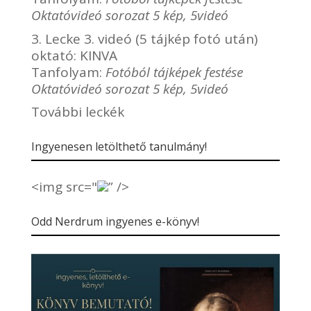
Oktatóvideó sorozat 5 kép, 5videó
3. Lecke 3. videó (5 tájkép fotó után)
oktató:
KINVA
Tanfolyam:
Fotóból tájképek festése
Oktatóvideó sorozat 5 kép, 5videó
További leckék
Ingyenesen letölthető tanulmány!
<img src="
” />
Odd Nerdrum ingyenes e-könyv!