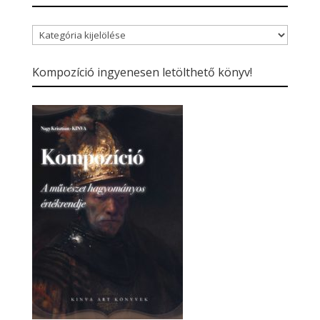
Blogbejegyzések
kategóriái
Kompozíció ingyenesen letölthető könyv!