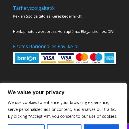
Tárhelyszolgáltató:
Reklen Szolgáltató és Kereskedelmi Kft.
Honlapmotor: wordpress Honlaptéma: Eleganthemes, DIVI
Fizetés Barionnal és Paylike-al
We value your privacy
We use cookies to enhance your browsing experience,
Kinva Art Akadémia Online Festő és Rajztanfolyamok
serve personalized ads or content, and analyze our traffic.
|
Sensei
By clicking "Accept All", you consent to our use of cookies.