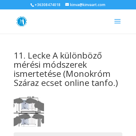
+36308474018
kinva@kinvaart.com
11. Lecke A különböző
mérési módszerek
ismertetése (Monokróm
Száraz ecset online tanfo.)