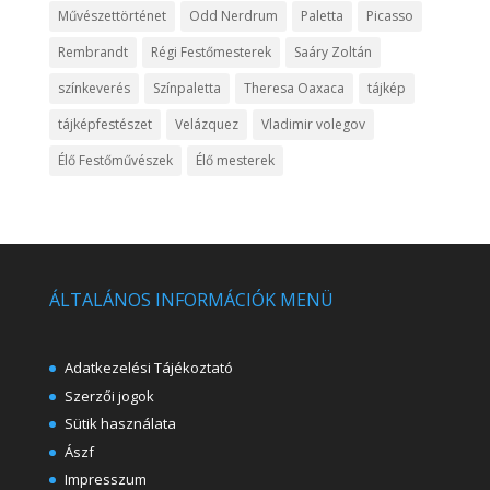
Művészettörténet
Odd Nerdrum
Paletta
Picasso
Rembrandt
Régi Festőmesterek
Saáry Zoltán
színkeverés
Színpaletta
Theresa Oaxaca
tájkép
tájképfestészet
Velázquez
Vladimir volegov
Élő Festőművészek
Élő mesterek
ÁLTALÁNOS INFORMÁCIÓK MENÜ
Adatkezelési Tájékoztató
Szerzői jogok
Sütik használata
Ászf
Impresszum