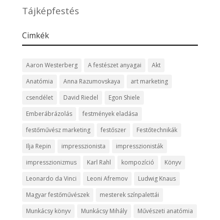
Tájképfestés
Cimkék
Aaron Westerberg
A festészet anyagai
Akt
Anatómia
Anna Razumovskaya
art marketing
csendélet
David Riedel
Egon Shiele
Emberábrázolás
festmények eladása
festőművész marketing
festőszer
Festőtechnikák
Ilja Repin
impresszionista
impresszionisták
impresszionizmus
Karl Rahl
kompozíció
Könyv
Leonardo da Vinci
Leoni Afremov
Ludwig Knaus
Magyar festőművészek
mesterek színpalettái
Munkácsy könyv
Munkácsy Mihály
Művészeti anatómia