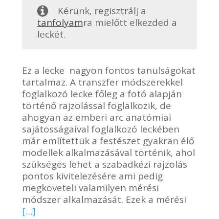
Kérünk, regisztrálj a
tanfolyam
ra mielőtt elkezded a
leckét.
Ez a lecke nagyon fontos tanulságokat
tartalmaz. A transzfer módszerekkel
foglalkozó lecke főleg a fotó alapján
történő rajzolással foglalkozik, de
ahogyan az emberi arc anatómiai
sajátosságaival foglalkozó leckében
már említettük a festészet gyakran élő
modellek alkalmazásával történik, ahol
szükséges lehet a szabadkézi rajzolás
pontos kivitelezésére ami pedig
megköveteli valamilyen mérési
módszer alkalmazását. Ezek a mérési
[…]