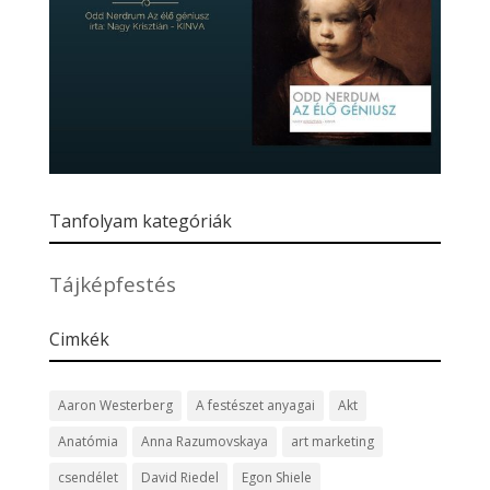
Tanfolyam kategóriák
Tájképfestés
Cimkék
Aaron Westerberg
A festészet anyagai
Akt
Anatómia
Anna Razumovskaya
art marketing
csendélet
David Riedel
Egon Shiele