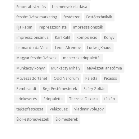
Emberábrázolás
festmények eladása
festőművész marketing
festőszer
Festőtechnikák
Ilja Repin
impresszionista
impresszionisták
impresszionizmus
Karl Rahl
kompozíció
Könyv
Leonardo da Vinci
Leoni Afremov
Ludwig Knaus
Magyar festőművészek
mesterek színpalettái
Munkácsy könyv
Munkácsy Mihály
Művészeti anatómia
Művészettörténet
Odd Nerdrum
Paletta
Picasso
Rembrandt
Régi Festőmesterek
Saáry Zoltán
színkeverés
Színpaletta
Theresa Oaxaca
tájkép
tájképfestészet
Velázquez
Vladimir volegov
Élő Festőművészek
Élő mesterek