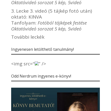
Oktatóvideó sorozat 5 kép, 5videó
3. Lecke 3. videó (5 tájkép fotó után)
oktató:
KINVA
Tanfolyam:
Fotóból tájképek festése
Oktatóvideó sorozat 5 kép, 5videó
További leckék
Ingyenesen letölthető tanulmány!
<img src="
” />
Odd Nerdrum ingyenes e-könyv!