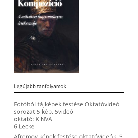
Legújabb tanfolyamok
Fotóból tájképek festése Oktatóvideó
sorozat 5 kép, 5videó
oktató:
KINVA
6 Lecke
Afremov képek festése oktatóvideók, 5