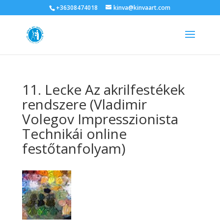
+36308474018
kinva@kinvaart.com
11. Lecke Az akrilfestékek
rendszere (Vladimir
Volegov Impresszionista
Technikái online
festőtanfolyam)