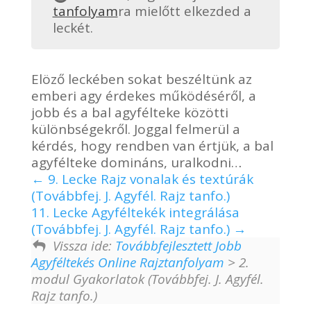
tanfolyam
ra mielőtt elkezded a
leckét.
Elöző leckében sokat beszéltünk az
emberi agy érdekes működéséről, a
jobb és a bal agyfélteke közötti
különbségekről. Joggal felmerül a
kérdés, hogy rendben van értjük, a bal
agyfélteke domináns, uralkodni…
9. Lecke Rajz vonalak és textúrák
(Továbbfej. J. Agyfél. Rajz tanfo.)
11. Lecke Agyféltekék integrálása
(Továbbfej. J. Agyfél. Rajz tanfo.)
Vissza ide:
Továbbfejlesztett Jobb
Agyféltekés Online Rajztanfolyam
> 2.
modul Gyakorlatok (Továbbfej. J. Agyfél.
Rajz tanfo.)