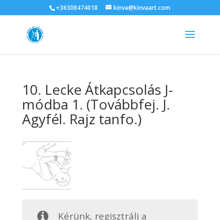
+36308474018
kinva@kinvaart.com
10. Lecke Átkapcsolás J-
módba 1. (Továbbfej. J.
Agyfél. Rajz tanfo.)
Kérünk, regisztrálj a