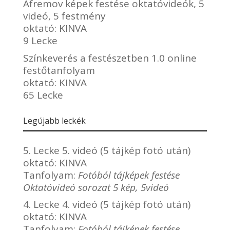
Afremov képek festése oktatóvideók, 5
videó, 5 festmény
oktató:
KINVA
9 Lecke
Színkeverés a festészetben 1.0 online
festőtanfolyam
oktató:
KINVA
65 Lecke
Legújabb leckék
5. Lecke 5. videó (5 tájkép fotó után)
oktató:
KINVA
Tanfolyam:
Fotóból tájképek festése
Oktatóvideó sorozat 5 kép, 5videó
4. Lecke 4. videó (5 tájkép fotó után)
oktató:
KINVA
Tanfolyam:
Fotóból tájképek festése