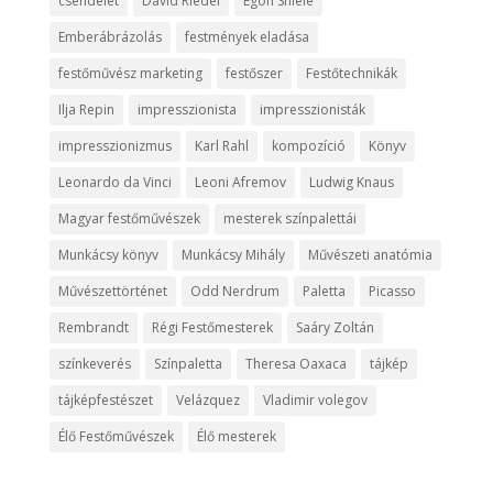
csendélet
David Riedel
Egon Shiele
Emberábrázolás
festmények eladása
festőművész marketing
festőszer
Festőtechnikák
Ilja Repin
impresszionista
impresszionisták
impresszionizmus
Karl Rahl
kompozíció
Könyv
Leonardo da Vinci
Leoni Afremov
Ludwig Knaus
Magyar festőművészek
mesterek színpalettái
Munkácsy könyv
Munkácsy Mihály
Művészeti anatómia
Művészettörténet
Odd Nerdrum
Paletta
Picasso
Rembrandt
Régi Festőmesterek
Saáry Zoltán
színkeverés
Színpaletta
Theresa Oaxaca
tájkép
tájképfestészet
Velázquez
Vladimir volegov
Élő Festőművészek
Élő mesterek