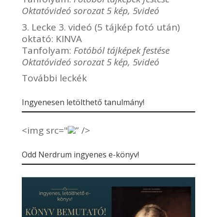
Oktatóvideó sorozat 5 kép, 5videó
3. Lecke 3. videó (5 tájkép fotó után)
oktató:
KINVA
Tanfolyam:
Fotóból tájképek festése
Oktatóvideó sorozat 5 kép, 5videó
További leckék
Ingyenesen letölthető tanulmány!
<img src="
” />
Odd Nerdrum ingyenes e-könyv!