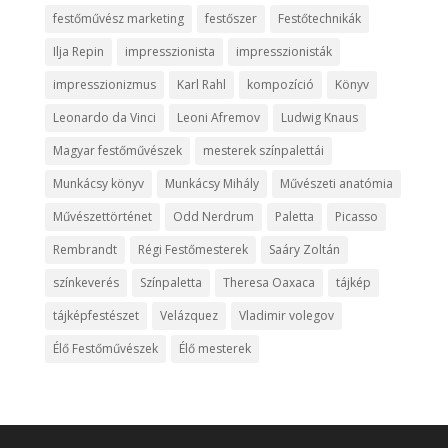
festőművész marketing
festőszer
Festőtechnikák
Ilja Repin
impresszionista
impresszionisták
impresszionizmus
Karl Rahl
kompozíció
Könyv
Leonardo da Vinci
Leoni Afremov
Ludwig Knaus
Magyar festőművészek
mesterek színpalettái
Munkácsy könyv
Munkácsy Mihály
Művészeti anatómia
Művészettörténet
Odd Nerdrum
Paletta
Picasso
Rembrandt
Régi Festőmesterek
Saáry Zoltán
színkeverés
Színpaletta
Theresa Oaxaca
tájkép
tájképfestészet
Velázquez
Vladimir volegov
Élő Festőművészek
Élő mesterek