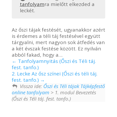
tanfolyam
ra mielőtt elkezded a
leckét.
Az őszi tájak festését, ugyanakkor azért
is érdemes a téli táj festésével együtt
tárgyalni, mert nagyon sok átfedés van
a két évszak festése között. Ez nyilván
abból fakad, hogy a…
Tanfolyamnyitás (Őszi és Téli táj.
fest. tanfo.)
2. Lecke Az ősz színei (Őszi és téli táj.
fest. tanfo.)
Vissza ide:
Őszi és Téli tájak Tájképfestő
online tanfolyam
> 1. modul Bevezetés
(Őszi és Téli táj. fest. tanfo.)