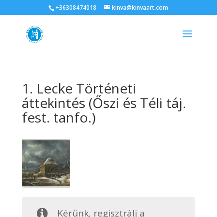
+36308474018
kinva@kinvaart.com
1. Lecke Történeti
áttekintés (Őszi és Téli táj.
fest. tanfo.)
Kérünk, regisztrálj a