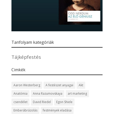
Tanfolyam kategóriák
Tájképfestés
Cimkék
Aaron Westerberg
A festészet anyagai
Akt
Anatómia
Anna Razumovskaya
art marketing
csendélet
David Riedel
Egon Shiele
Emberábrázolás
festmények eladása