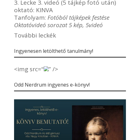
3. Lecke 3. videó (5 tájkép fotó után)
oktató:
KINVA
Tanfolyam:
Fotóból tájképek festése
Oktatóvideó sorozat 5 kép, 5videó
További leckék
Ingyenesen letölthető tanulmány!
<img src="
” />
Odd Nerdrum ingyenes e-könyv!