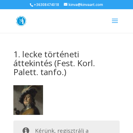
+36308474018
kinva@kinvaart.com
1. lecke történeti
áttekintés (Fest. Korl.
Palett. tanfo.)
Kérünk, regisztrálj a