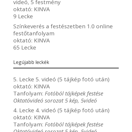
videó, 5 festmény
oktató:
KINVA
9 Lecke
Színkeverés a festészetben 1.0 online
festőtanfolyam
oktató:
KINVA
65 Lecke
Legújabb leckék
5. Lecke 5. videó (5 tájkép fotó után)
oktató:
KINVA
Tanfolyam:
Fotóból tájképek festése
Oktatóvideó sorozat 5 kép, 5videó
4. Lecke 4. videó (5 tájkép fotó után)
oktató:
KINVA
Tanfolyam:
Fotóból tájképek festése
Oktatóvideó sorozat 5 kép, 5videó