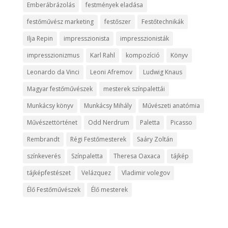
Emberábrázolás
festmények eladása
festőművész marketing
festőszer
Festőtechnikák
Ilja Repin
impresszionista
impresszionisták
impresszionizmus
Karl Rahl
kompozíció
Könyv
Leonardo da Vinci
Leoni Afremov
Ludwig Knaus
Magyar festőművészek
mesterek színpalettái
Munkácsy könyv
Munkácsy Mihály
Művészeti anatómia
Művészettörténet
Odd Nerdrum
Paletta
Picasso
Rembrandt
Régi Festőmesterek
Saáry Zoltán
színkeverés
Színpaletta
Theresa Oaxaca
tájkép
tájképfestészet
Velázquez
Vladimir volegov
Élő Festőművészek
Élő mesterek