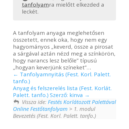
tanfolyam
ra mielőtt elkezded a
leckét.
A tanfolyam anyaga meglehetősen
összetett, ennek oka, hogy nem egy
hagyományos „keverd, össze a pirosat
a sárgával aztán nézd meg a színkörön,
hogy narancs lesz belőle” típusú
„hogyan keverjünk színeket”…
Tanfolyamnyitás (Fest. Korl. Palett.
tanfo.)
Anyag és felszerelés lista (Fest. Korlát.
Palett. tanfo.) Szerző: kinva
Vissza ide:
Festés Korlátozott Palettával
Online Festőtanfolyam
> 1. modul
Bevezetés (Fest. Korl. Palett. tanfo.)