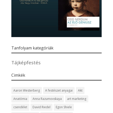
Tanfolyam kategóriák
Tájképfestés
Cimkék
Aaron Westerberg
A festészet anyagai
Akt
Anatómia
Anna Razumovskaya
art marketing
csendélet
David Riedel
Egon Shiele