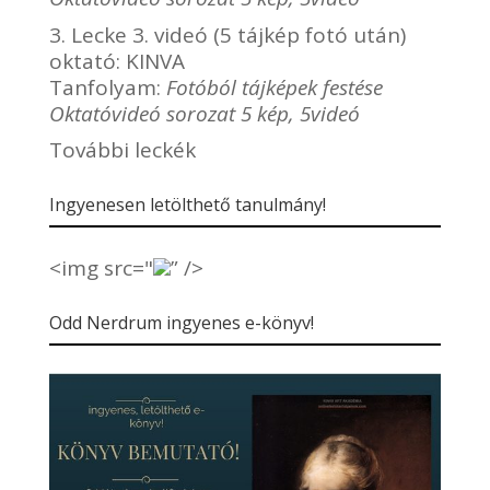
3. Lecke 3. videó (5 tájkép fotó után)
oktató:
KINVA
Tanfolyam:
Fotóból tájképek festése
Oktatóvideó sorozat 5 kép, 5videó
További leckék
Ingyenesen letölthető tanulmány!
<img src="
” />
Odd Nerdrum ingyenes e-könyv!