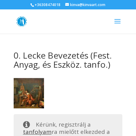
+36308474018
kinva@kinvaart.com
0. Lecke Bevezetés (Fest.
Anyag, és Eszköz. tanfo.)
Kérünk, regisztrálj a
tanfolyam
ra mielőtt elkezded a