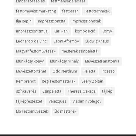
Emberábrázolás
festmények eladása
festőművész marketing
festőszer
Festőtechnikák
Ilja Repin
impresszionista
impresszionisták
impresszionizmus
Karl Rahl
kompozíció
Könyv
Leonardo da Vinci
Leoni Afremov
Ludwig Knaus
Magyar festőművészek
mesterek színpalettái
Munkácsy könyv
Munkácsy Mihály
Művészeti anatómia
Művészettörténet
Odd Nerdrum
Paletta
Picasso
Rembrandt
Régi Festőmesterek
Saáry Zoltán
színkeverés
Színpaletta
Theresa Oaxaca
tájkép
tájképfestészet
Velázquez
Vladimir volegov
Élő Festőművészek
Élő mesterek