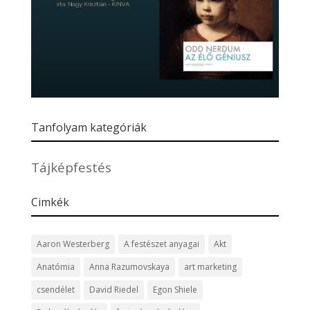
Tanfolyam kategóriák
Tájképfestés
Cimkék
Aaron Westerberg
A festészet anyagai
Akt
Anatómia
Anna Razumovskaya
art marketing
csendélet
David Riedel
Egon Shiele