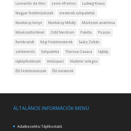
Leonardo da Vinci
Leoni Afremov
Ludwig Knaus
Magyar festőművészek
mesterek színpalettái
Munkácsy könyv
Munkácsy Mihály
Művészeti anatómia
Művészettörténet
Odd Nerdrum
Paletta
Picasso
Rembrandt
Régi Festőmesterek
Saáry Zoltán
színkeverés
Színpaletta
Theresa Oaxaca
tájkép
tájképfestészet
Velázquez
Vladimir volegov
Élő Festőművészek
Élő mesterek
ÁLTALÁNOS INFORMÁCIÓK MENÜ
Adatkezelési Tájékoztató