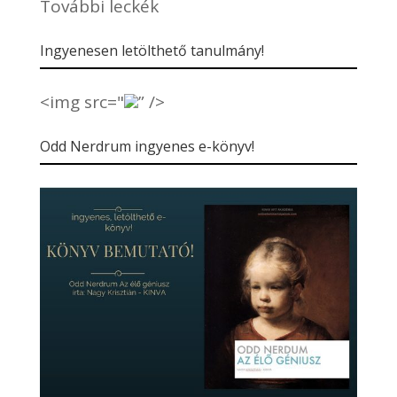
További leckék
Ingyenesen letölthető tanulmány!
<img src="
” />
Odd Nerdrum ingyenes e-könyv!