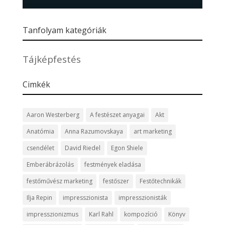
Tanfolyam kategóriák
Tájképfestés
Cimkék
Aaron Westerberg
A festészet anyagai
Akt
Anatómia
Anna Razumovskaya
art marketing
csendélet
David Riedel
Egon Shiele
Emberábrázolás
festmények eladása
festőművész marketing
festőszer
Festőtechnikák
Ilja Repin
impresszionista
impresszionisták
impresszionizmus
Karl Rahl
kompozíció
Könyv