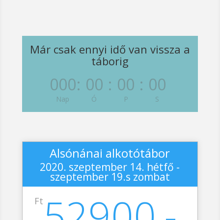
Már csak ennyi idő van vissza a
táborig
000
:
00
:
00
:
00
Nap
Ó
P
S
Alsónánai alkotótábor
2020. szeptember 14. hétfő -
szeptember 19.s zombat
52900,-
Ft