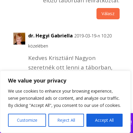
előző táborban feliratkoztál.
Válasz
dr. Hegyi Gabriella
2019-03-19-n 10:20
közelében
Kedves Krisztián! Nagyon
szeretnék ott lenni a táborban,
de-sajnos- ez idő alatt külföldi
We value your privacy
konferencián kell előadást
We use cookies to enhance your browsing experience,
tartanom!Nagyon sajnálom, de a
serve personalized ads or content, and analyze our traffic.
legközelebbin midenképpen
By clicking "Accept All", you consent to our use of cookies.
szeretnék ott lenni, ha időben
Customize
Reject All
Accept All
Nézd meg legújabb online festőtanfolyamunkat!
tudom…amatör, de lelkes
Bezárás