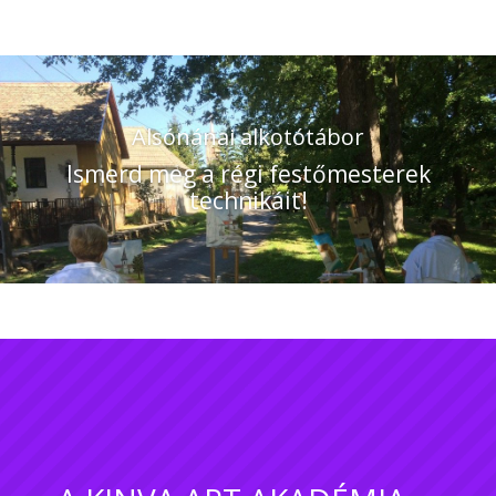
Alsónánai alkotótábor
Ismerd meg a régi festőmesterek
technikáit!