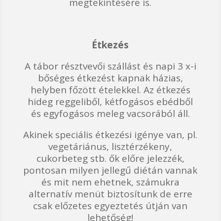
megtekintésére is.
Étkezés
A tábor résztvevői szállást és napi 3 x-i
bőséges étkezést kapnak házias,
helyben főzött ételekkel. Az étkezés
hideg reggeliből, kétfogásos ebédből
és egyfogásos meleg vacsorából áll.
Akinek speciális étkezési igénye van, pl.
vegetáriánus, lisztérzékeny,
cukorbeteg stb. ők előre jelezzék,
pontosan milyen jellegű diétán vannak
és mit nem ehetnek, számukra
alternatív menüt biztosítunk de erre
csak előzetes egyeztetés útján van
lehetőség!