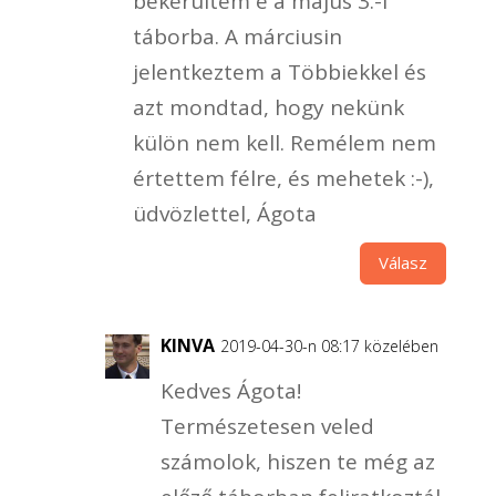
bekerültem e a május 3.-i
táborba. A márciusin
jelentkeztem a Többiekkel és
azt mondtad, hogy nekünk
külön nem kell. Remélem nem
értettem félre, és mehetek :-),
üdvözlettel, Ágota
Válasz
KINVA
2019-04-30-n 08:17 közelében
Kedves Ágota!
Természetesen veled
számolok, hiszen te még az