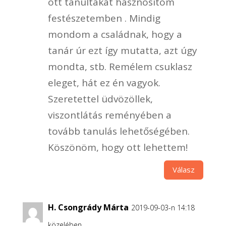
ott tanultakat hasznosítom
festészetemben . Mindig
mondom a családnak, hogy a
tanár úr ezt így mutatta, azt úgy
mondta, stb. Remélem csuklasz
eleget, hát ez én vagyok.
Szeretettel üdvözöllek,
viszontlátás reményében a
tovább tanulás lehetőségében.
Köszönöm, hogy ott lehettem!
Válasz
H. Csongrády Márta
2019-09-03-n 14:18
közelében