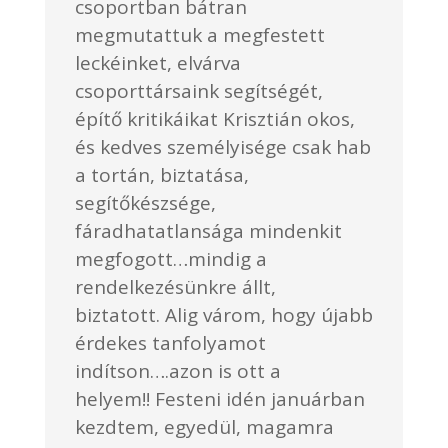
csoportban bátran
megmutattuk a megfestett
leckéinket, elvárva
csoporttársaink segítségét,
építő kritikáikat Krisztián okos,
és kedves személyisége csak hab
a tortán, biztatása,
segítőkészsége,
fáradhatatlansága mindenkit
megfogott…mindig a
rendelkezésünkre állt,
biztatott. Alig várom, hogy újabb
érdekes tanfolyamot
indítson….azon is ott a
helyem!! Festeni idén januárban
kezdtem, egyedül, magamra