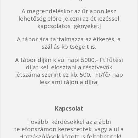
A megrendeléskor az űrlapon lesz
lehetőség előre jelezni az étkezéssel
kapcsolatos igényeket!
A tábor ára tartalmazza az étkezés, a
szállás költségeit is.
A tábor díján kívül napi 5000,- Ft fűtési
díjat kell elosztani a résztvevők
létszáma szerint ez kb. 500,- Ft/fő/ nap
lesz ami rájön a díjra.
Kapcsolat
További kérdésekkel az alábbi
telefonszámon kereshettek, vagy alul a
„Hozzászólások között is feltehetitek!